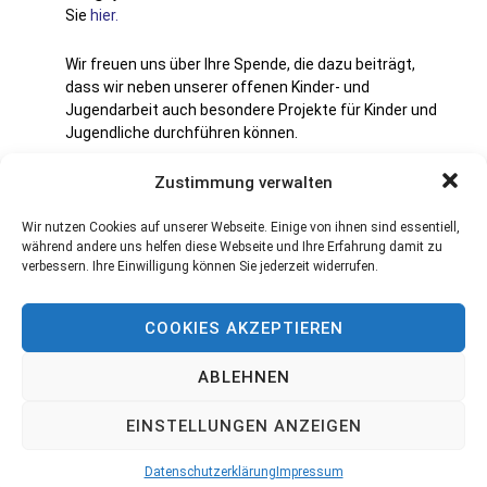
Sie
hier.
Wir freuen uns über Ihre Spende, die dazu beiträgt,
dass wir neben unserer offenen Kinder- und
Jugendarbeit auch besondere Projekte für Kinder und
Jugendliche durchführen können.
Zustimmung verwalten
Sparkasse Altötting – Mühldorf
IBAN: DE91 7115 1020 0000 6566 86
SWIFT-BIC: BYLADEM1MDF
Wir nutzen Cookies auf unserer Webseite. Einige von ihnen sind essentiell,
während andere uns helfen diese Webseite und Ihre Erfahrung damit zu
verbessern. Ihre Einwilligung können Sie jederzeit widerrufen.
Über den Bayerischen Jugendring führt der
Kreisjugendring Mühldorf am Inn den Status der
Gemeinnützigkeit und ist berechtigt,
COOKIES AKZEPTIEREN
Spendenbestätigungen auszustellen.
ABLEHNEN
EINSTELLUNGEN ANZEIGEN
Datenschutzerklärung
Impressum